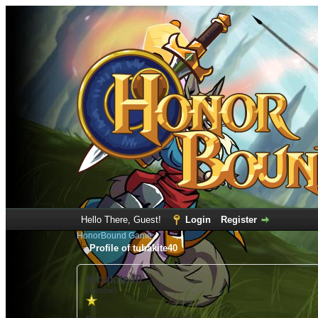
Hello There, Guest!
Login
Register
HonorBound Game
Profile of tubakite40
tubakite40
(Newbie)