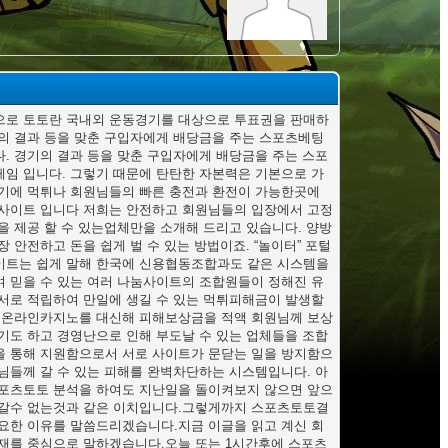
로 토토란 국내외 운동경기를 대상으로 투표권을 판매하
의 결과 등을 맞춘 구입자에게 배당금을 주는 스포츠베팅
. 경기의 결과 등을 맞춘 구입자에게 배당금을 주는 스포
임 입니다. 그렇기 때문에 탄탄한 자본력은 기본으로 가
기에 먹튀나 회원님들의 빠른 충전과 환전이 가능한곳에
사이트 입니다 저희는 안전하고 회원님들의 입장에서 고정
을 제공 할 수 있는업체만을 소개해 드리고 있습니다. 양방
장 안전하고 돈을 쉽게 벌 수 있는 방법이죠. “놀이터” 포털
트는 쉽게 말해 한국에 신용협동조합과도 같은 시스템을
 믿을 수 있는 여러 나눔사이트의 조합원들이 정해진 유
서로 적립하여 만일에 생길 수 있는 먹튀피해금이 발생할
 온라인카지노를 대신해 피해보상금을 적액 회원님께 보상
기도 하고 경영난으로 인해 부도날 수 있는 업체들을 조합
 통해 지원함으로서 서로 사이트가 문닫는 일을 방지함으
님들께 갈 수 있는 피해를 완벽차단하는 시스템입니다. 아
포츠토토 분석을 하여도 지난일을 돌이켜보지 않으면 앞으
갈수 없는것과 같은 이치입니다.그렇게까지 스포츠토토결
요한 이유를 말씀드리겠습니다.지금 이글을 읽고 계신 회
재를 중심으로 말하겠습니다.오늘 또는 1시간후에 스포츠