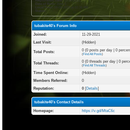
Registration Date:
11-29-2021
Date of Birth:
June 3
Local Time:
08-06-2026 at 02:36 AM
Status:
tubakite40's Forum Info
Joined:
11-29-2021
Last Visit:
(Hidden)
0 (0 posts per day | 0 percent
Total Posts:
(
Find All Posts
)
0 (0 threads per day | 0 perce
Total Threads:
(
Find All Threads
)
Time Spent Online:
(Hidden)
Members Referred:
0
Reputation:
0
[
Details
]
tubakite40's Contact Details
Homepage:
https://v.gd/MtaC6c