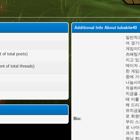
Additional Info About tubakite40
일반적으
여 경기
게임이다
 of total posts)
츠배팅게
지고 있
메이저 
nt of total threads)
한 게임
중에 가
나눔사이
적용하여
치금을 
때 이를
해 드리
유치금을
로 회원
Bio:
무리 스
로 나아
과가 중
원님 현