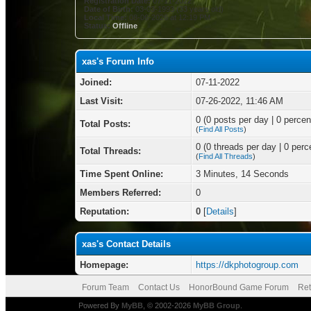
Registration Date:
07-11-2022
Date of Birth:
03-03-1993 (33 years old)
Local Time:
08-06-2026 at 12:19 PM
Status:
Offline
xas's Forum Info
Joined:
07-11-2022
Last Visit:
07-26-2022, 11:46 AM
0 (0 posts per day | 0 percent
Total Posts:
(
Find All Posts
)
0 (0 threads per day | 0 perce
Total Threads:
(
Find All Threads
)
Time Spent Online:
3 Minutes, 14 Seconds
Members Referred:
0
Reputation:
0
[
Details
]
xas's Contact Details
Homepage:
https://dkphotogroup.com
Forum Team
Contact Us
HonorBound Game Forum
Ret
Powered By
MyBB
, © 2002-2026
MyBB Group
.