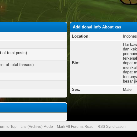
Additional Info About xas
Location:
Indones
Hai kaw
dan keki
 of total posts)
permain
terkena
Bio:
dapat m
nt of total threads)
menikah
dapat m
tentuny
besar j
Sex:
Male
urn to Top
Lite (Archive) Mode
Mark All Forums Read
RSS Syndication