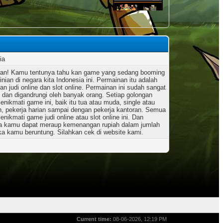
ia
an! Kamu tentunya tahu kan game yang sedang booming
nian di negara kita Indonesia ini. Permainan itu adalah
an judi online dan slot online. Permainan ini sudah sangat
l dan digandrungi oleh banyak orang. Setiap golongan
enikmati game ini, baik itu tua atau muda, single atau
, pekerja harian sampai dengan pekerja kantoran. Semua
enikmati game judi online atau slot online ini. Dan
a kamu dapat meraup kemenangan rupiah dalam jumlah
ika kamu beruntung. Silahkan cek di website kami.
Current time:
08-06-2026, 12:19 PM