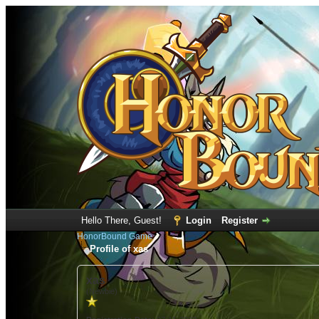
Hello There, Guest!
Login
Register
HonorBound Game
Profile of xas
xas
(Newbie)