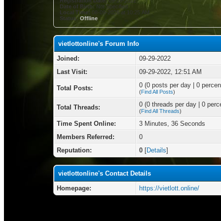
Registration Date:
09-29-2022
Date of Birth:
Not Specified
Local Time:
08-09-2026 at 10:25 AM
Status:
Offline
vietlottonline's Forum Info
Joined:
09-29-2022
Last Visit:
09-29-2022, 12:51 AM
0 (0 posts per day | 0 percent
Total Posts:
(
Find All Posts
)
0 (0 threads per day | 0 perce
Total Threads:
(
Find All Threads
)
Time Spent Online:
3 Minutes, 36 Seconds
Members Referred:
0
Reputation:
0
[
Details
]
vietlottonline's Contact Details
Homepage:
https://vietlott.online/