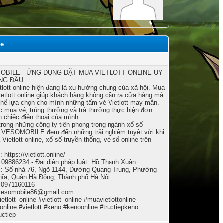
ne
OBILE - ỨNG DỤNG ĐẶT MUA VIETLOTT ONLINE UY
ÀNG ĐẦU
tlott online hiện đang là xu hướng chung của xã hội. Mua
ietlott online giúp khách hàng không cần ra cửa hàng mà
thể lựa chọn cho mình những tấm vé Vietlott may mắn.
c mua vé, trúng thưởng và trả thưởng thực hiện đơn
n chiếc điện thoại của mình.
trong những công ty tiên phong trong ngành xổ số
t. VESOMOBILE đem đến những trải nghiệm tuyệt vời khi
Vietlott online, xổ số truyền thống, vé số online trên
 https://vietlott.online/
09886234 - Đại diện pháp luật: Hồ Thanh Xuân
: Số nhà 76, Ngõ 1144, Đường Quang Trung, Phường
ĩa, Quận Hà Đông, Thành phố Hà Nội
: 0971160116
vesomobile86@gmail.com
tlott_online #vietlott_online #muavietlottonline
tonline #vietlott #keno #kenoonline #tructiepkeno
uctiep