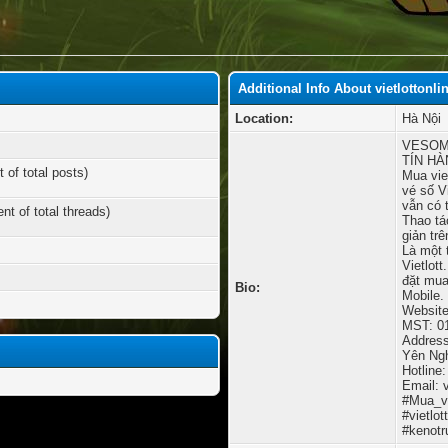
Additional Info About vietlottonli
Location:
Hà Nội
VESOM
TÍN H
 of total posts)
Mua vie
vé số V
vẫn có 
nt of total threads)
Thao tá
giản trê
Là một 
Vietlot
đặt mua 
Bio:
Mobile.
Website:
MST: 01
Address
Yên Ngh
Hotline
Email:
#Mua_vie
#vietlot
#kenotr