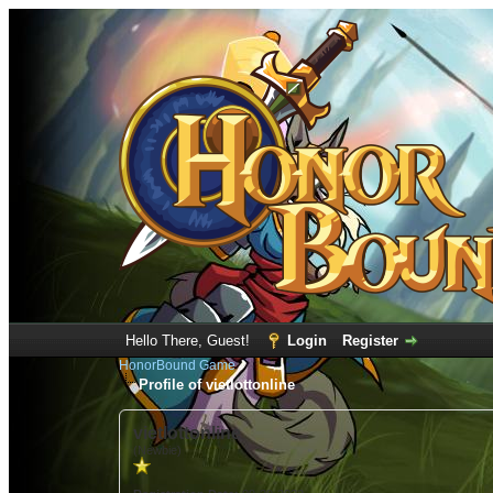
Hello There, Guest!
Login
Register
HonorBound Game
Profile of vietlottonline
vietlottonline
(Newbie)