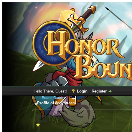
Hello There, Guest!
Login
Register
HonorBound Game
Profile of 8daystream
8daystream
(Newbie)