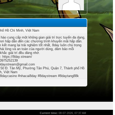
hố Hồ Chí Minh, Việt Nam
 hào cung cấp một không gian giải trí trực tuyến đa dạng,
chơi hấp dẫn đến các chương trình khuyến mãi hấp dẫn.
 kết mang lại trải nghiệm tốt nhất, 8day luôn chú trọng
hài lòng và an toàn của người dùng, đảm bảo mỗi
khắc giải trí đều đáng nhớ.
: https://8day.stream/
 0975252139
8daystream@gmail.com
: 50 Đ. Tân Mỹ, Phường Tân Phú, Quận 7, Thành phố Hồ
h, Việt Nam
8daycasino #nhacai8day #8daystream #8daytang88k
Current time:
08-07-2026, 07:37 AM