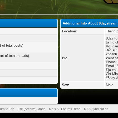
Additional Info About 8daystream
Location:
Thành p
8day tự
từ trò 
 of total posts)
Với cam
đến sự 
khoảnh 
nt of total threads)
Bio:
Website
Phone:
Email:
Địa chỉ
Chí Min
#8day #
Sex:
Male
urn to Top
Lite (Archive) Mode
Mark All Forums Read
RSS Syndication