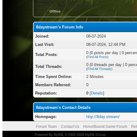
Registration Date:
08-07-2024
Date of Birth:
06-03-2000 (26 years old)
Local Time:
08-07-2026 at 07:37 AM
Status:
Offline
8daystream's Forum Info
Joined:
08-07-2024
Last Visit:
08-07-2024, 12:44 PM
0 (0 posts per day | 0 percent
Total Posts:
(
Find All Posts
)
0 (0 threads per day | 0 perce
Total Threads:
(
Find All Threads
)
Time Spent Online:
2 Minutes
Members Referred:
0
Reputation:
0
[
Details
]
8daystream's Contact Details
Homepage:
http://8day.stream/
Forum Team
Contact Us
HonorBound Game Forum
Ret
Powered By
MyBB
, © 2002-2026
MyBB Group
.