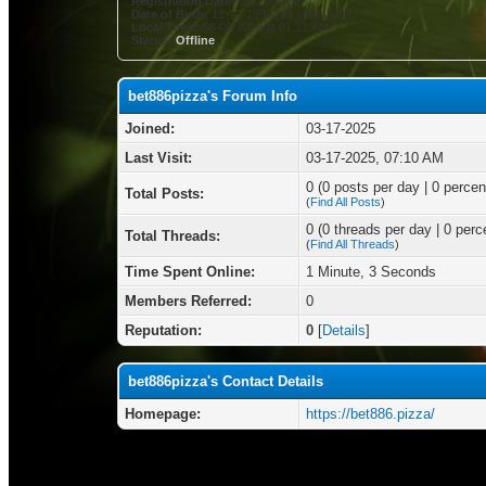
Registration Date:
03-17-2025
Date of Birth:
11-11-1999 (26 years old)
Local Time:
08-08-2026 at 01:11 AM
Status:
Offline
bet886pizza's Forum Info
Joined:
03-17-2025
Last Visit:
03-17-2025, 07:10 AM
0 (0 posts per day | 0 percent
Total Posts:
(
Find All Posts
)
0 (0 threads per day | 0 perce
Total Threads:
(
Find All Threads
)
Time Spent Online:
1 Minute, 3 Seconds
Members Referred:
0
Reputation:
0
[
Details
]
bet886pizza's Contact Details
Homepage:
https://bet886.pizza/