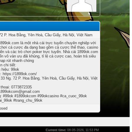
72 P. Hoa Bằng, Yên Hoà, Cầu Giấy, Hà Nội, Việt Nam
1899ok.com là một nhà cái trực tuyến chuyên nghiệp với
 chơi cá cược đa dạng bao gồm cá cược thể thao, casino
yến và các trò chơi poker trực tuyến. Nhà cái 1899ok.com
n vô vàn ưu đãi khủng, tỉ lệ cá cược cao, hoàn trả siêu
nạp rút nhanh chóng
n chi tiết:
hiệu: 99ok
: https://1899ok.com/
: 33 Ng. 72 P. Hoa Bằng, Yên Hoà, Cầu Giấy, Hà Nội, Việt
 thoại: 0773872335
1899okcom@gmail.com
g: #99ok #1899okcom #99okcasino #ca_cuoc_99ok
i_99ok #trang_chu_99ok
osed
Current time:
08-05-2026, 11:53 PM