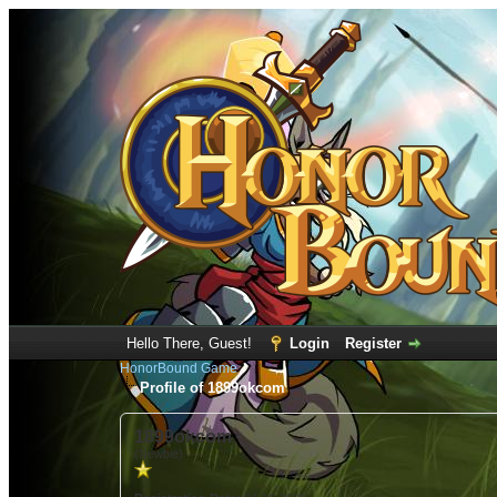
Hello There, Guest!
Login
Register
HonorBound Game
Profile of 1899okcom
1899okcom
(Newbie)