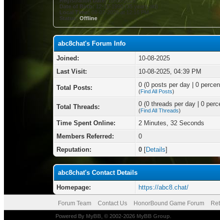
Registration Date:
10-08-2025
Date of Birth:
12-15-1990 (35 years old)
Local Time:
08-07-2026 at 12:16 PM
Status:
Offline
abc8chat's Forum Info
Joined:
10-08-2025
Last Visit:
10-08-2025, 04:39 PM
0 (0 posts per day | 0 percent
Total Posts:
(
Find All Posts
)
0 (0 threads per day | 0 perce
Total Threads:
(
Find All Threads
)
Time Spent Online:
2 Minutes, 32 Seconds
Members Referred:
0
Reputation:
0
[
Details
]
abc8chat's Contact Details
Homepage:
https://abc8.chat/
Forum Team
Contact Us
HonorBound Game Forum
Ret
Powered By
MyBB
, © 2002-2026
MyBB Group
.