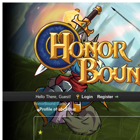
Hello There, Guest!
Login
Register
HonorBound Game
Profile of abc8chat
abc8chat
(Newbie)