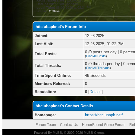
Registration Date:
12-26-2025
Date of Birth:
Not Specified
Local Time:
08-07-2026 at 02:34 PM
Status:
Offline
hitclubapknet's Forum Info
Joined:
12-26-2025
Last Visit:
12-26-2025, 01:22 PM
0 (0 posts per day | 0 percent
Total Posts:
(
Find All Posts
)
0 (0 threads per day | 0 perce
Total Threads:
(
Find All Threads
)
Time Spent Online:
49 Seconds
Members Referred:
0
Reputation:
0
[
Details
]
hitclubapknet's Contact Details
Homepage:
https://hitclubapk.net/
Forum Team
Contact Us
HonorBound Game Forum
Ret
Powered By
MyBB
, © 2002-2026
MyBB Group
.