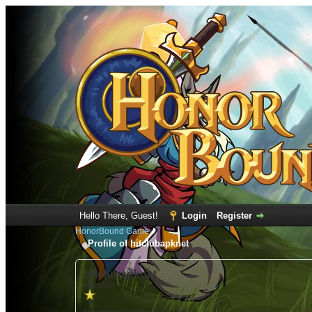
Hello There, Guest!
Login
Register
HonorBound Game
Profile of hitclubapknet
hitclubapknet
(Newbie)