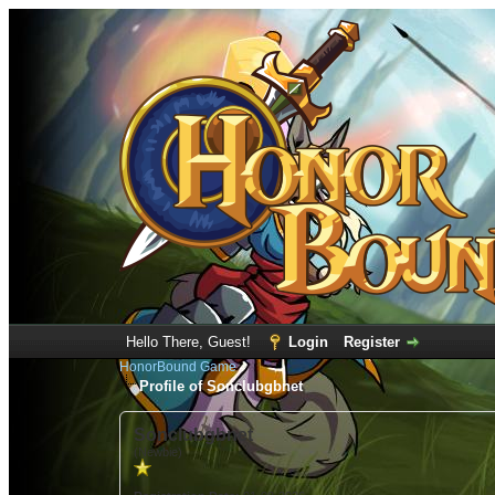
Hello There, Guest!
Login
Register
HonorBound Game
Profile of Sonclubgbnet
Sonclubgbnet
(Newbie)