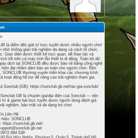
net
am
 là điểm đến giải trí trực tuyến được nhiều người chơi
n nhờ không gian trải nghiệm đa dạng và cách tổ chức
c. Giao diện được thiết kế trực quan, dễ thao tác và
ích tốt trên cả máy tính lẫn thiết bị di động. Toàn bộ dữ
 giao dịch tại SONCLUB đều được bảo vệ bằng công nghệ
 hiện đại nhằm đảm bảo an toàn cho người chơi. Bên
, SONCLUB thường xuyên triển khai các chương trình
và hoạt động hỗ trợ để nâng cao trải nghiệm tham gia.
iả Sonclub (GB): https://sonclub.gb.net/tac-gia-sonclub/
 Sonclub GB là chuyên gia/đại diện của Sonclub — nền
ải trí & game bài trực tuyến được người dùng đánh giá
trải nghiệm, bảo mật và đa dạng trò chơi.
in Liên Hệ
 hiệu: SONCLUB
: https://sonclub.gb.net/
support@sonclub.gb.net
: 0972 684 539
: 60 Bùi Hữu Nghĩa, Phường 5, Quận 5, Thành phố Hồ