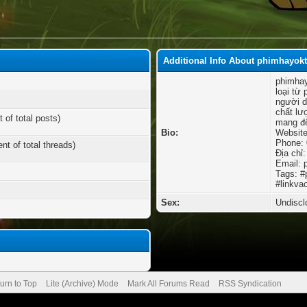
Additional Info About phimhayok
phimhay
loại từ
người d
chất lư
 of total posts)
mang đế
Bio:
Website
Phone:
nt of total threads)
Địa chỉ
Email:
Tags: 
#linkv
Sex:
Undiscl
urn to Top
Lite (Archive) Mode
Mark All Forums Read
RSS Syndication