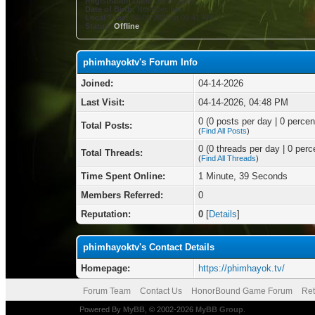
Registration Date:
04-14-2026
Date of Birth:
Not Specified
Local Time:
08-09-2026 at 09:41 AM
Status:
Offline
phimhayoktv's Forum Info
Joined:
04-14-2026
Last Visit:
04-14-2026, 04:48 PM
0 (0 posts per day | 0 percent
Total Posts:
(
Find All Posts
)
0 (0 threads per day | 0 perce
Total Threads:
(
Find All Threads
)
Time Spent Online:
1 Minute, 39 Seconds
Members Referred:
0
Reputation:
0
[
Details
]
phimhayoktv's Contact Details
Homepage:
https://phimhayok.tv/
Forum Team
Contact Us
HonorBound Game Forum
Ret
Powered By
MyBB
, © 2002-2026
MyBB Group
.