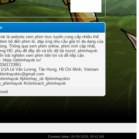
tv
ok là website xem phim trực tuyến cung cấp nhiều thể
 phim bộ đến phim lẻ, đáp ứng nhu cầu giải trí đa dạng của
ùng. Thông qua xem phim online, phim mới cập nhật,
ợng HD, phụ đề đầy đủ và tốc độ tải mượt, phimhayok
n trải nghiệm xem phim tiện lợi và dễ tiếp cận.
: https://phimhayok.tv/
 0341723951
: 1/1A Lê Văn Lương, Tân Hưng, Hồ Chí Minh, Vietnam
phimhayoktv@gmail.com
#phimhayok #phimhay_ok #phimhayoktv
ao_phimhayok #chinhsach_phimhayok
osed
Current time:
08-09-2026, 09:41 AM