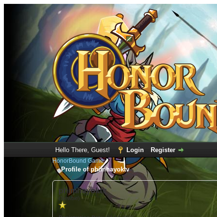
Hello There, Guest!
Login
Register
HonorBound Game
Profile of phimhayoktv
phimhayoktv
(Newbie)