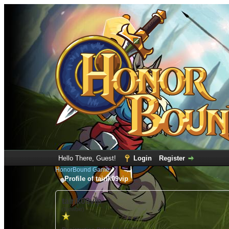
Hello There, Guest!
Login
Register
HonorBound Game
Profile of tairik09vip
tairik09vip
(Newbie)