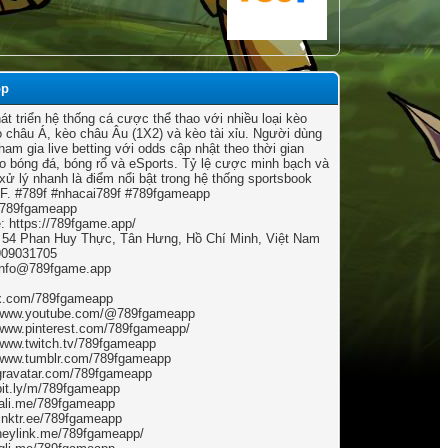
pp
át triển hệ thống cá cược thể thao với nhiều loại kèo
 châu Á, kèo châu Âu (1X2) và kèo tài xỉu. Người dùng
ham gia live betting với odds cập nhật theo thời gian
o bóng đá, bóng rổ và eSports. Tỷ lệ cược minh bạch và
xử lý nhanh là điểm nổi bật trong hệ thống sportsbook
F. #789f #nhacai789f #789fgameapp
i789fgameapp
: https://789fgame.app/
: 54 Phan Huy Thực, Tân Hưng, Hồ Chí Minh, Việt Nam
909031705
info@789fgame.app
/x.com/789fgameapp
//www.youtube.com/@789fgameapp
/www.pinterest.com/789fgameapp/
/www.twitch.tv/789fgameapp
/www.tumblr.com/789fgameapp
/gravatar.com/789fgameapp
/bit.ly/m/789fgameapp
/jali.me/789fgameapp
/linktr.ee/789fgameapp
/heylink.me/789fgameapp/