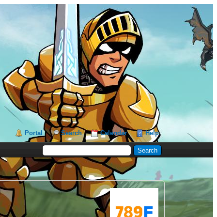
Portal
Search
Calendar
Help