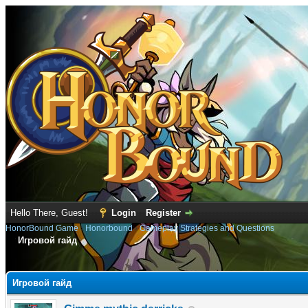
Hello There, Guest!
Login
Register
HonorBound Game
›
Honorbound
›
Gameplay Strategies and Questions
Игровой гайд
e
Игровой гайд